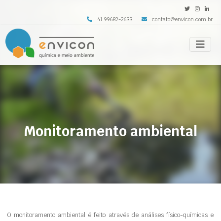
41 99682-2633
contato@envicon.com.br
Monitoramento ambiental
O monitoramento ambiental é feito através de análises físico-químicas e