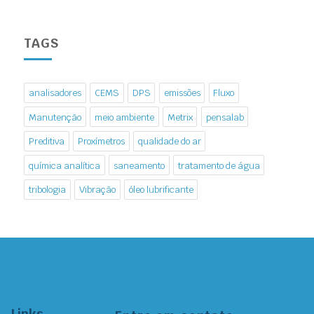
TAGS
analisadores
CEMS
DPS
emissões
Fluxo
Manutenção
meio ambiente
Metrix
pensalab
Preditiva
Proxímetros
qualidade do ar
química analítica
saneamento
tratamento de água
tribologia
Vibração
óleo lubrificante
Links