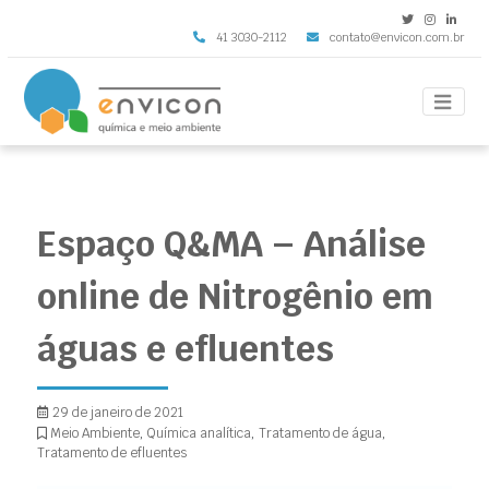
41 3030-2112
contato@envicon.com.br
Envicon
Espaço Q&MA – Análise
online de Nitrogênio em
águas e efluentes
29 de janeiro de 2021
Meio Ambiente
,
Química analítica
,
Tratamento de água
,
Tratamento de efluentes