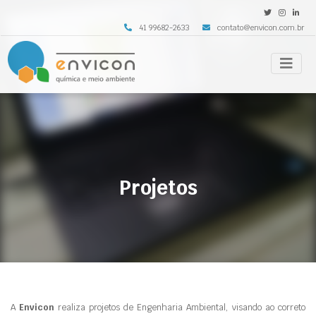
41 99682-2633
contato@envicon.com.br
Projetos
A
Envicon
realiza projetos de Engenharia Ambiental, visando ao correto