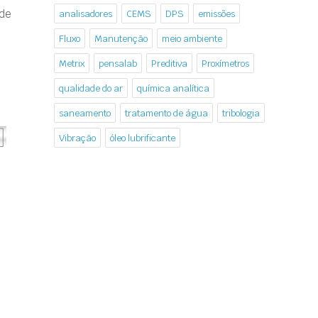
 de
analisadores
CEMS
DPS
emissões
Fluxo
Manutenção
meio ambiente
Metrix
pensalab
Preditiva
Proxímetros
qualidade do ar
química analítica
saneamento
tratamento de água
tribologia
Vibração
óleo lubrificante