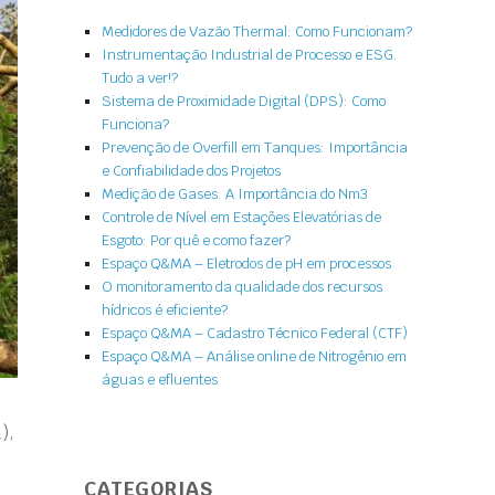
Medidores de Vazão Thermal: Como Funcionam?
Instrumentação Industrial de Processo e ESG.
Tudo a ver!?
Sistema de Proximidade Digital (DPS): Como
Funciona?
Prevenção de Overfill em Tanques: Importância
e Confiabilidade dos Projetos
Medição de Gases: A Importância do Nm3
Controle de Nível em Estações Elevatórias de
Esgoto: Por quê e como fazer?
Espaço Q&MA – Eletrodos de pH em processos
O monitoramento da qualidade dos recursos
hídricos é eficiente?
Espaço Q&MA – Cadastro Técnico Federal (CTF)
Espaço Q&MA – Análise online de Nitrogênio em
águas e efluentes
),
CATEGORIAS