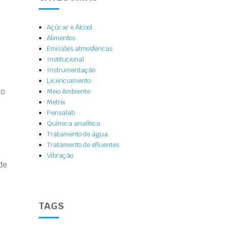
Açúcar e Álcool
Alimentos
Emissões atmosféricas
Institucional
Instrumentação
Licenciamento
ão
Meio Ambiente
Metrix
Pensalab
Química analítica
Tratamento de água
Tratamento de efluentes
Vibração
de
TAGS