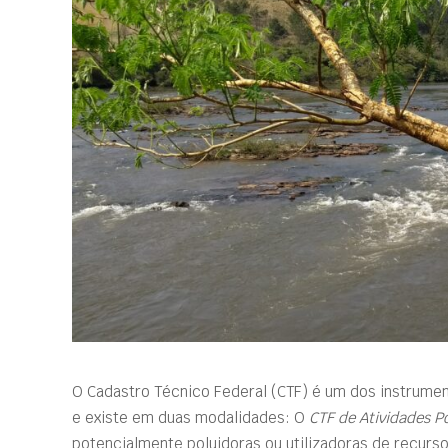
O Cadastro Técnico Federal (CTF) é um dos instrumen
e existe em duas modalidades: O
CTF de Atividades P
potencialmente poluidoras ou utilizadoras de recurso