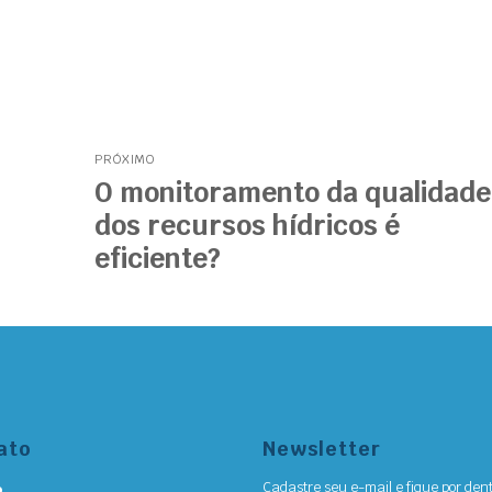
PRÓXIMO
O monitoramento da qualidade
dos recursos hídricos é
eficiente?
ato
Newsletter
Cadastre seu e-mail e fique por den