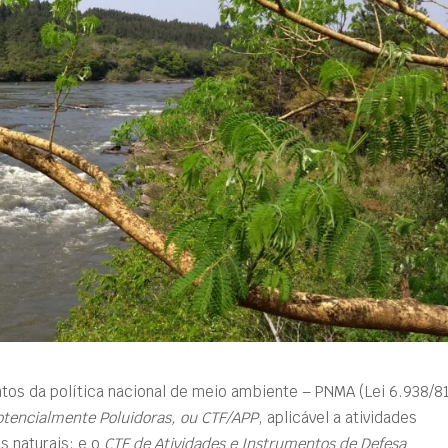
tos da política nacional de meio ambiente – PNMA (Lei 6.938/81
otencialmente Poluidoras, ou CTF/APP
, aplicável a atividades
s naturais; e o
CTF de Atividades e Instrumentos de Defesa